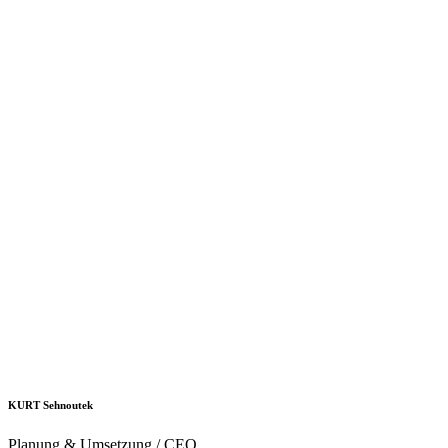
KURT Sehnoutek
Planung & Umsetzung / CEO