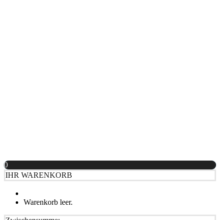
Haben Sie noch Anmerkungen oder Fragen?
Ich nehme die
Datenschutzbestimmungen
zur Kenntnis und habe
die
AGBs
gelesen und bin mit ihnen einverstanden.
ABBRECHEN
0
IHR WARENKORB
Warenkorb leer.