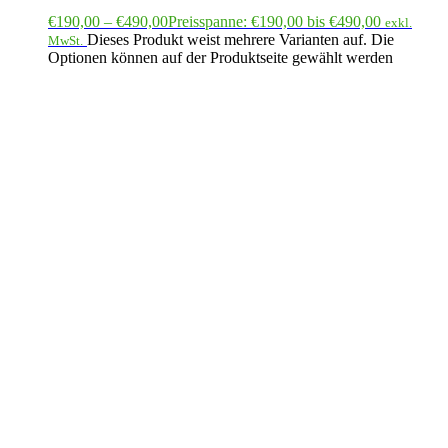
€
190,00
–
€
490,00
Preisspanne: €190,00 bis €490,00
exkl.
Dieses Produkt weist mehrere Varianten auf. Die
MwSt.
Optionen können auf der Produktseite gewählt werden