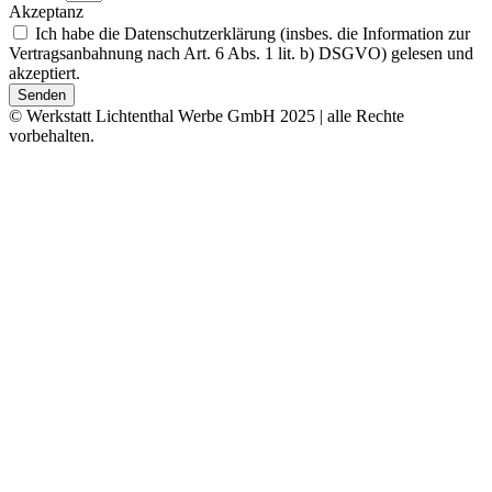
Akzeptanz
Ich habe die Datenschutzerklärung (insbes. die Information zur
Vertragsanbahnung nach Art. 6 Abs. 1 lit. b) DSGVO) gelesen und
akzeptiert.
Senden
© Werkstatt Lichtenthal Werbe GmbH 2025 | alle Rechte
vorbehalten.
Artikel :
Individuelle Verpackung gewünscht?
Leihzeitraum
Firma
Anrede
Vorname
Nachname
Adresse
PLZ
Ort
Land
E-Mail
Telefon
UID Nummer